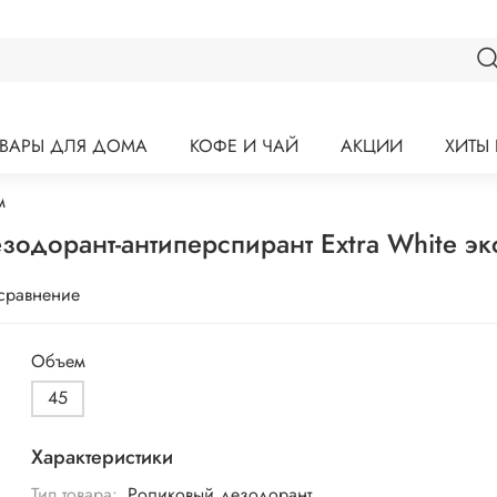
ОВАРЫ ДЛЯ ДОМА
КОФЕ И ЧАЙ
АКЦИИ
ХИТЫ
м
орант-антиперспирант Extra White экст
 сравнение
Объем
45
Характеристики
Тип товара:
Роликовый дезодорант